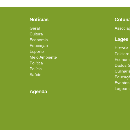
Notícias
Colun
Geral
Associa
Cultura
Lages
Economia
Educaçao
História
Esporte
Folclore
Meio Ambiente
Econom
Política
Dados G
Polícia
Culinári
Saúde
Educaç
Eventos
Lageanos
Agenda