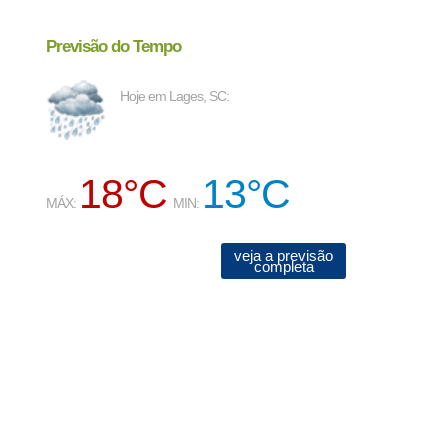
Previsão do Tempo
Hoje em Lages, SC:
18°C
13°C
MÁX:
MIN:
veja a previsão
completa