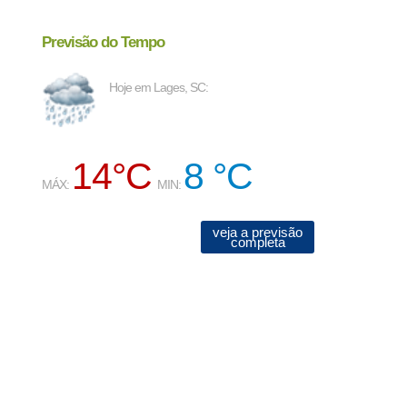
Previsão do Tempo
Hoje em Lages, SC:
14°C
8 °C
MÁX:
MIN:
veja a previsão
completa